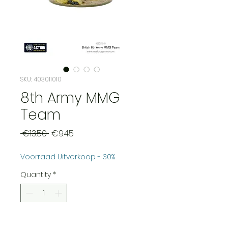
SKU: 403011010
8th Army MMG
Team
Regular
Sale
 €13.50 
€9.45
Price
Price
Voorraad Uitverkoop - 30%
Quantity
*
Add to Cart