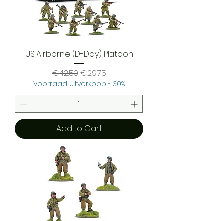
US Airborne (D-Day) Platoon
Regular Price
Sale Price
€42.50
€29.75
Voorraad Uitverkoop - 30%
Add to Cart