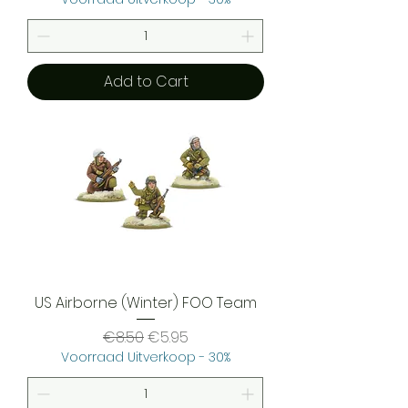
Add to Cart
US Airborne (Winter) FOO Team
Regular Price
Sale Price
€8.50
€5.95
Voorraad Uitverkoop - 30%