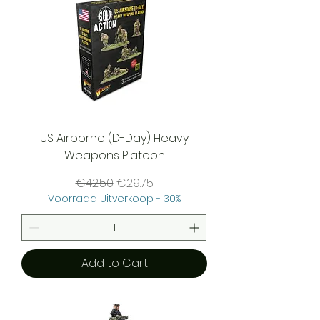
US Airborne (D-Day) Heavy
Weapons Platoon
Regular Price
Sale Price
€42.50
€29.75
Voorraad Uitverkoop - 30%
Add to Cart