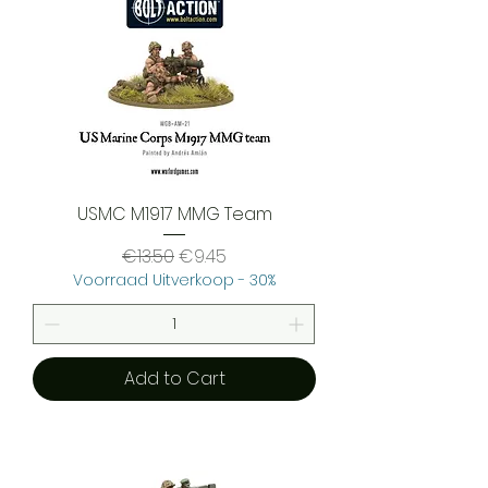
USMC M1917 MMG Team
Regular Price
Sale Price
€13.50
€9.45
Voorraad Uitverkoop - 30%
Add to Cart