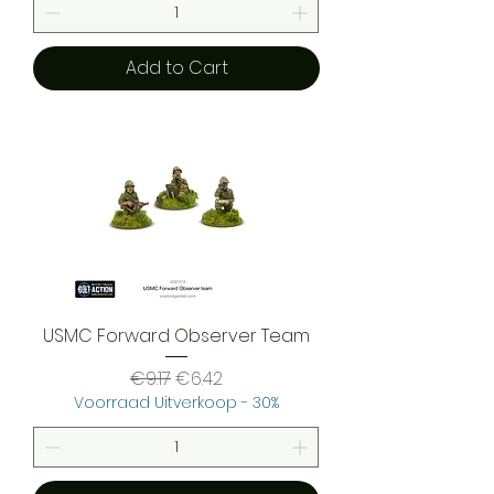
Add to Cart
USMC Forward Observer Team
Regular Price
Sale Price
€9.17
€6.42
Voorraad Uitverkoop - 30%