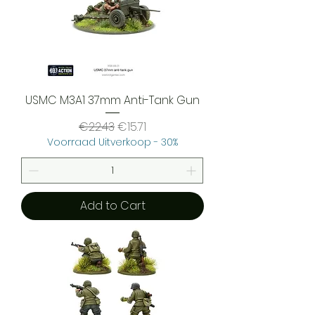
USMC M3A1 37mm Anti-Tank Gun
Regular Price
Sale Price
€22.43
€15.71
Voorraad Uitverkoop - 30%
Add to Cart