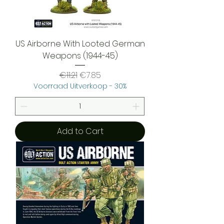
US Airborne With Looted German
Weapons (1944-45)
Regular Price
Sale Price
€11.21
€7.85
Voorraad Uitverkoop - 30%
Add to Cart