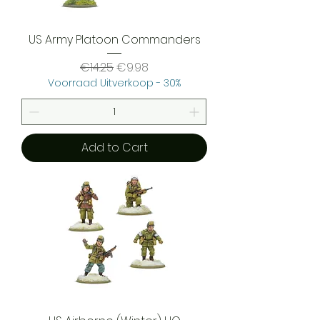
US Army Platoon Commanders
Regular Price
Sale Price
€14.25
€9.98
Voorraad Uitverkoop - 30%
Add to Cart