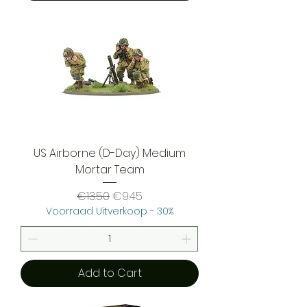
US Airborne (D-Day) Medium
Mortar Team
Regular Price
Sale Price
€13.50
€9.45
Voorraad Uitverkoop - 30%
Add to Cart