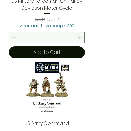
US Military Policeman On Harley
Davidson Motor Cycle
Regular Price
Sale Price
€9.17
€6.42
Voorraad Uitverkoop - 30%
Add to Cart
US Army Command