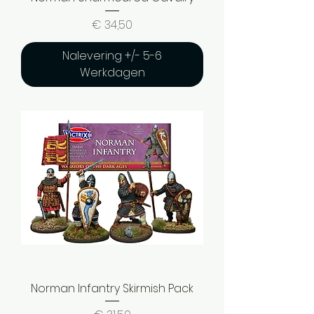
Prijs
€ 34,50
Nalevering +/- 5-6
Werkdagen
Norman Infantry Skirmish Pack