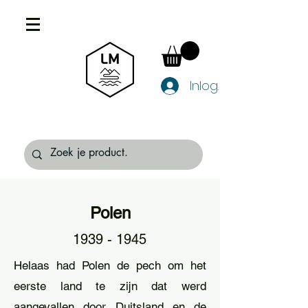
Inloggen
Polen
1939 - 1945
Helaas had Polen de pech om het
eerste land te zijn dat werd
aangevallen door Duitsland en de