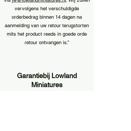
vervolgens het verschuldigde
orderbedrag binnen 14 dagen na
aanmelding van uw retour terugstorten
mits het product reeds in goede orde
retour ontvangen is.”
Garantie
bij Lowland
Miniatures
Ons beleid
Wij zullen altijd ons best doen om u een
kwalitatief hoogstaand product te
sturen. Mocht dit pakket beschadigd