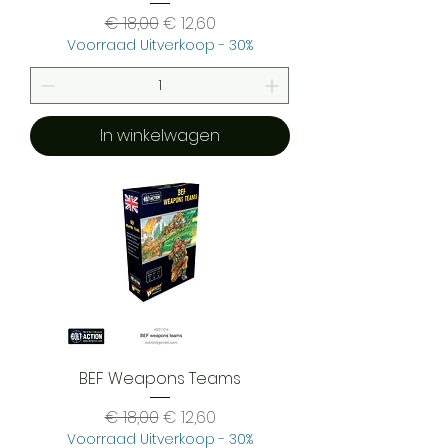
Normale prijs
Verkoopprijs
€ 18,00
€ 12,60
Voorraad Uitverkoop - 30%
In winkelwagen
BEF Weapons Teams
Normale prijs
Verkoopprijs
€ 18,00
€ 12,60
Voorraad Uitverkoop - 30%