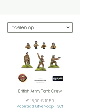
British Army Tank Crew
Normale prijs
Verkoopprijs
€ 15,00
€ 10,50
Voorraad Uitverkoop - 30%