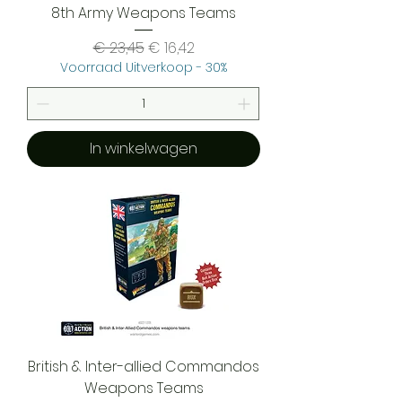
8th Army Weapons Teams
Normale prijs
Verkoopprijs
€ 23,45
€ 16,42
Voorraad Uitverkoop - 30%
In winkelwagen
British & Inter-allied Commandos
Weapons Teams