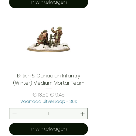
In winkelwagen
British & Canadian Infantry
(Winter) Medium Mortar Team
Normale prijs
Verkoopprijs
€ 13,50
€ 9,45
Voorraad Uitverkoop - 30%
In winkelwagen