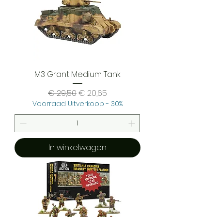
M3 Grant Medium Tank
Normale prijs
Verkoopprijs
€ 29,50
€ 20,65
Voorraad Uitverkoop - 30%
In winkelwagen