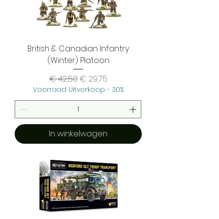
British & Canadian Infantry
(Winter) Platoon
Normale prijs
Verkoopprijs
€ 42,50
€ 29,75
Voorraad Uitverkoop - 30%
In winkelwagen