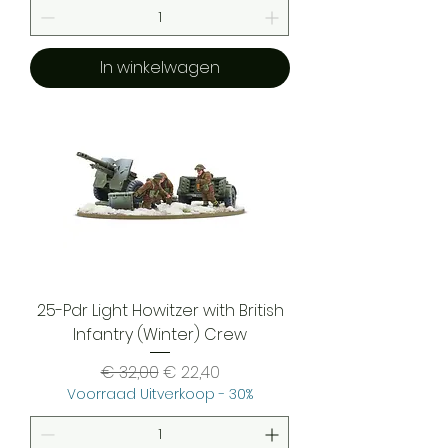
In winkelwagen
25-Pdr Light Howitzer with British
Infantry (Winter) Crew
Normale prijs
Verkoopprijs
€ 32,00
€ 22,40
Voorraad Uitverkoop - 30%