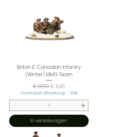
British & Canadian Infantry
(Winter) MMG Team
Normale prijs
Verkoopprijs
€ 13,50
€ 9,45
Voorraad Uitverkoop - 30%
In winkelwagen