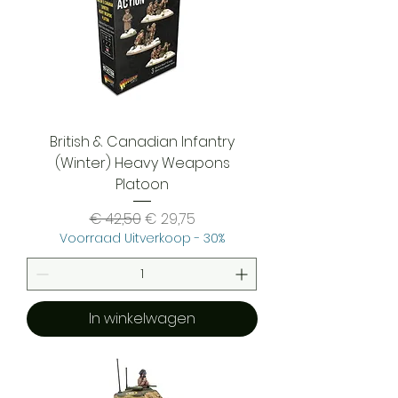
British & Canadian Infantry
(Winter) Heavy Weapons
Platoon
Normale prijs
Verkoopprijs
€ 42,50
€ 29,75
Voorraad Uitverkoop - 30%
In winkelwagen