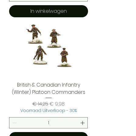
In winkelwagen
British & Canadian Infantry
(Winter) Platoon Commanders
Normale prijs
Verkoopprijs
€ 14,25
€ 9,98
Voorraad Uitverkoop - 30%