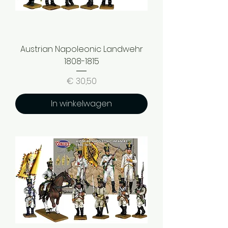
Austrian Napoleonic Landwehr
1808-1815
Prijs
€ 30,50
In winkelwagen