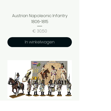
Austrian Napoleonic Infantry
1806-1815
Prijs
€ 30,50
In winkelwagen