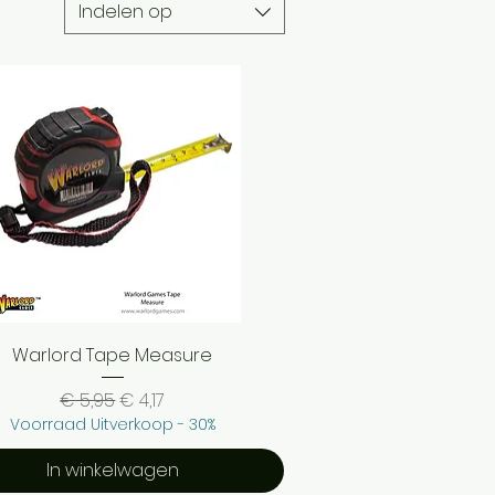
Indelen op
Snel overzicht
Warlord Tape Measure
Normale prijs
Verkoopprijs
€ 5,95
€ 4,17
Voorraad Uitverkoop - 30%
In winkelwagen