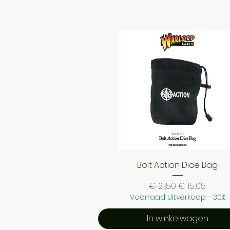
Snel overzicht
Bolt Action Dice Bag
Normale prijs
Verkoopprijs
€ 21,50
€ 15,05
Voorraad Uitverkoop - 30%
In winkelwagen