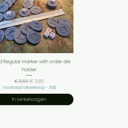
Snel overzicht
 Regular marker with order die
holder
Normale prijs
Verkoopprijs
€ 5,50
€ 3,85
Voorraad Uitverkoop - 30%
In winkelwagen