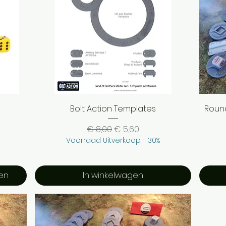
Snel overzicht
Bolt Action Templates
Round
Normale prijs
Verkoopprijs
€ 8,00
€ 5,60
Voorraad Uitverkoop - 30%
gen
In winkelwagen