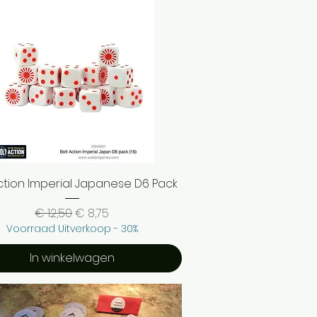
Snel overzicht
Action Imperial Japanese D6 Pack
Normale prijs
Verkoopprijs
€ 12,50
€ 8,75
Voorraad Uitverkoop - 30%
In winkelwagen