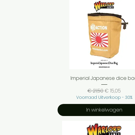
Snel overzicht
Imperial Japanese dice b
Normale prijs
Verkoopprijs
€ 21,50
€ 15,05
Voorraad Uitverkoop - 30%
In winkelwagen