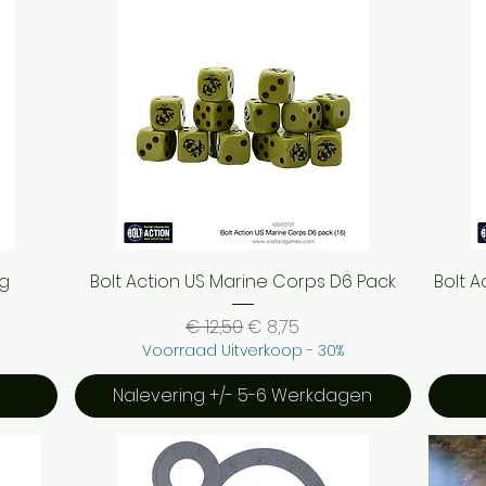
Snel overzicht
ag
Bolt Action US Marine Corps D6 Pack
Bolt 
Normale prijs
Verkoopprijs
€ 12,50
€ 8,75
Voorraad Uitverkoop - 30%
Nalevering +/- 5-6 Werkdagen