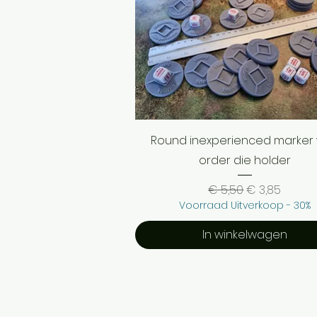
Snel overzicht
Round inexperienced marker 
order die holder
Normale prijs
Verkoopprijs
€ 5,50
€ 3,85
Voorraad Uitverkoop - 30%
In winkelwagen