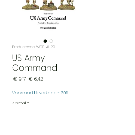
Productcode: WGB-AI-29
US Army
Command
Normale
Verkoopprijs
 € 9,17 
€ 6,42
prijs
Voorraad Uitverkoop - 30%
Aantal
*
In winkelwagen