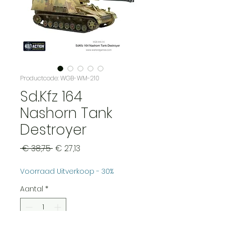
Productcode: WGB-WM-210
Sd.Kfz 164
Nashorn Tank
Destroyer
Normale
Verkoopprijs
 € 38,75 
€ 27,13
prijs
Voorraad Uitverkoop - 30%
Aantal
*