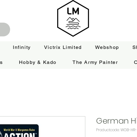
Infinity
Victrix Limited
Webshop
S
es
Hobby & Kado
The Army Painter
O
German 
Productcode: WGB-HR