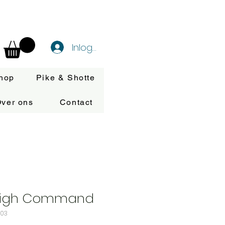
Inloggen
hop
Pike & Shotte
ver ons
Contact
High Command
-03