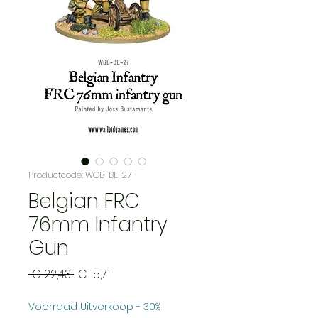
Productcode: WGB-BE-27
Belgian FRC
76mm Infantry
Gun
Normale
Verkoopprijs
 € 22,43 
€ 15,71
prijs
Voorraad Uitverkoop - 30%