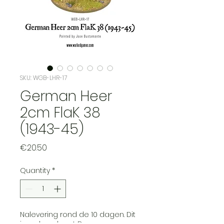
SKU: WGB-LHR-17
German Heer
2cm FlaK 38
(1943-45)
Price
€20.50
Quantity
*
Nalevering rond de 10 dagen. Dit
in verband met Douane